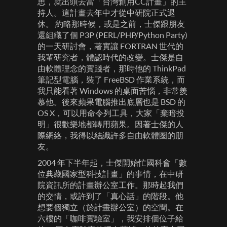
思，就出頭去當「台灣創用CC計畫」的主
持人。這計畫去年中才從中研院正式退
休。 約略那時候，或是之前，士傑跟朋友
還組織了個 P3P (PERL/PHP/Python Party)
的一天研討會，著實讓 FORTRAN 世代的
我輩研究者，體認時代的改變。士傑是自
由軟體理念的實踐者，那時他的 ThinkPad
筆記型電腦，裝了 FreeBSD 作業系統，而
我只能看著 Windows 的桌面苦惱，非常羨
慕他。後來蘋果電腦推出底層也是 BSD 的
OS X，可以用命令列工具，大家「棄暗投
明」很歡樂地都轉用蘋果。因著士傑的人
際網絡，我得以結識許多自由軟體圈的朋
友。
2004 年下半年起，士傑開始忙國科會「數
位典藏國家型科技計畫」的事情，在中研
院資訊所的計畫辦公室工作。那時起我們
的交情，或許到了「真心話」的階段。他
想要個獨立（於計畫辦公室）的空間。在
六樓的「咖啡實驗室」，我安排個位子給