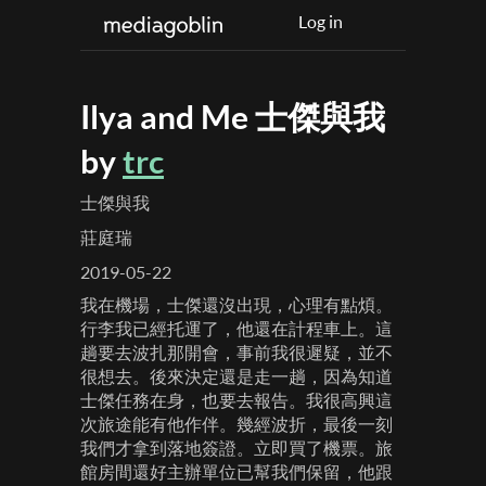
Log in
Ilya and Me 士傑與我
by
trc
士傑與我
莊庭瑞
2019-05-22
我在機場，士傑還沒出現，心理有點煩。
行李我已經托運了，他還在計程車上。這
趟要去波扎那開會，事前我很遲疑，並不
很想去。後來決定還是走一趟，因為知道
士傑任務在身，也要去報告。我很高興這
次旅途能有他作伴。幾經波折，最後一刻
我們才拿到落地簽證。立即買了機票。旅
館房間還好主辦單位已幫我們保留，他跟