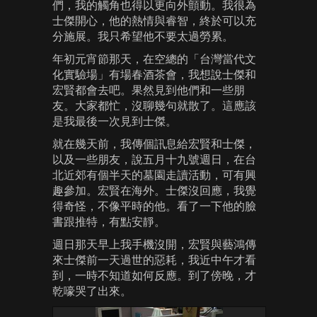
們，我的觸角也得以更向外顫動。我很為
士傑開心，他的熱情與睿智，終於可以充
分施展。我只希望他不要太過勞累。
年初元宵節那天，在空總的「台灣當代文
化實驗場」有場春酒茶會，我想說士傑和
宏賢都會去吧。果然見到他們和一些朋
友。大家都忙，沒聊幾句就散了。這應該
是我最後一次見到士傑。
就在幾天前，我傳個訊息給宏賢和士傑，
以及一些朋友，說五月十九號週日，在台
北近郊有個半天的墓園走讀活動，可有興
趣參加。宏賢在海外。士傑沒回應，我覺
得奇怪，不像平時的他。看了一下他的臉
書跟推特，有點安靜。
週日那天早上我手機沒開，宏賢與藝鴻傳
來士傑前一天過世的惡耗，我近中午才看
到，一時不知道如何反應。到了傍晚，才
乾嚎哭了出來。