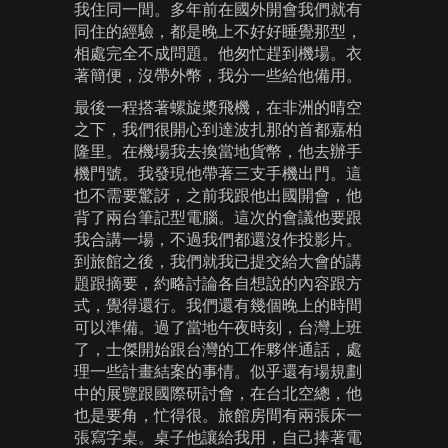
我住同一間。多年前在國外開會我們就有
同住的經驗，都是晚上不好好睡覺那型，
相處完全不成問題。他匆忙趕到機場。衣
著簡便，沒帶外幣，我分一些給他備用。
最後一程搭著螺旋槳飛機，在非洲的晴空
之下，我們很開心到達波扎那的首都嘉柏
隆里。在機場我去換當地貨幣，他去辦手
機門號。我發現他帶著三支手機出門。這
也不需要驚訝，之前我跟他出國開會，他
背了兩台筆記型電腦。這次的會議他要跟
我合講一場，不過我們都還沒作投影片。
到旅館之後，我們就我已提交給大會的講
題跟摘要，約略討論各自想說的內容跟方
式，覺得還行。我們還有幾個晚上的時間
可以準備。過了當地午夜時刻，台灣上班
了，士傑開始跟台灣的工作夥伴通話，處
理一些計畫結案的事情。似乎還有場規劃
中的展覽跟國際研討會，在台北空總，他
也是要角，忙得很。旅館房間有兩張床一
張寫字桌。桌子他讓給我用，自己捧著電