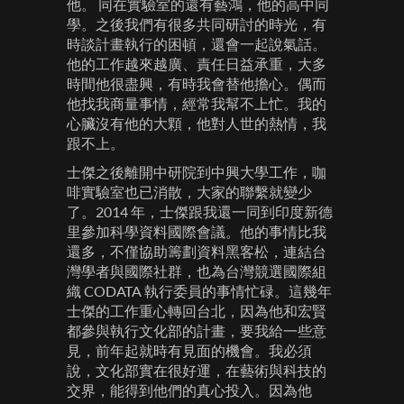
他。 同在實驗室的還有藝鴻，他的高中同
學。之後我們有很多共同研討的時光，有
時談計畫執行的困頓，還會一起說氣話。
他的工作越來越廣、責任日益承重，大多
時間他很盡興，有時我會替他擔心。偶而
他找我商量事情，經常我幫不上忙。我的
心臟沒有他的大顆，他對人世的熱情，我
跟不上。
士傑之後離開中研院到中興大學工作，咖
啡實驗室也已消散，大家的聯繫就變少
了。2014 年，士傑跟我還一同到印度新德
里參加科學資料國際會議。他的事情比我
還多，不僅協助籌劃資料黑客松，連結台
灣學者與國際社群，也為台灣競選國際組
織 CODATA 執行委員的事情忙碌。這幾年
士傑的工作重心轉回台北，因為他和宏賢
都參與執行文化部的計畫，要我給一些意
見，前年起就時有見面的機會。我必須
說，文化部實在很好運，在藝術與科技的
交界，能得到他們的真心投入。因為他